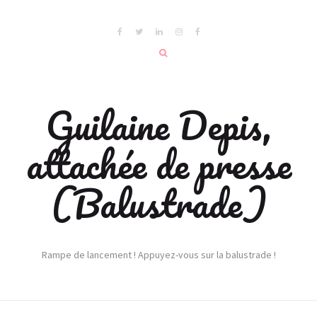
Guilaine Depis,
attachée de presse
(Balustrade)
Rampe de lancement ! Appuyez-vous sur la balustrade !