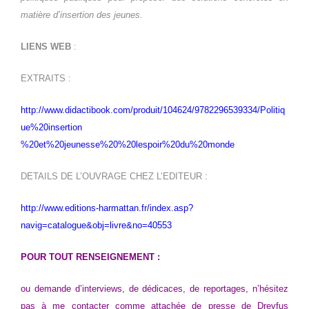
matière d’insertion des jeunes.
LIENS WEB
:
EXTRAITS :
http://www.didactibook.com/produit/104624/9782296539334/Politiq
ue%20insertion
%20et%20jeunesse%20%20lespoir%20du%20monde
DETAILS DE L’OUVRAGE CHEZ L’EDITEUR :
http://www.editions-harmattan.fr/index.asp?
navig=catalogue&obj=livre&no=40553
POUR TOUT RENSEIGNEMENT :
ou demande d’interviews, de dédicaces, de reportages, n’hésitez
pas à me contacter comme attachée de presse de Dreyfus