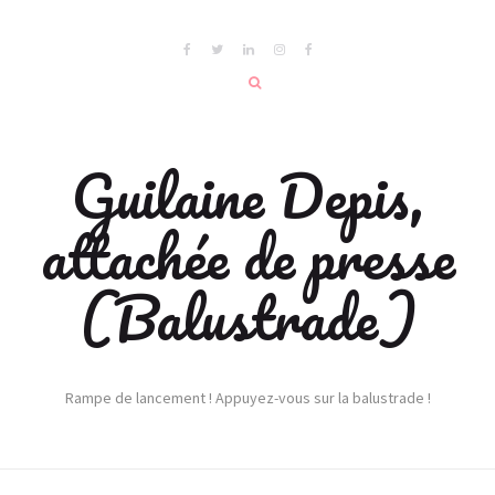
Guilaine Depis,
attachée de presse
(Balustrade)
Rampe de lancement ! Appuyez-vous sur la balustrade !