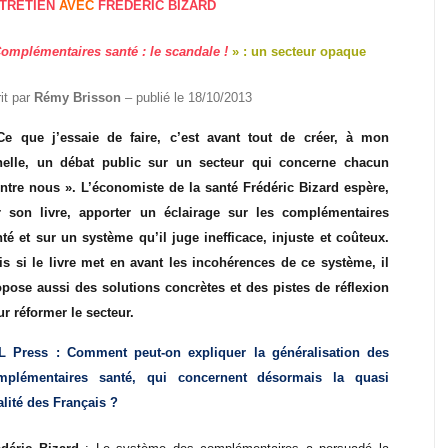
TRETIEN
AVEC
FRÉDÉRIC BIZARD
omplémentaires santé : le scandale !
» : un secteur opaque
it par
Rémy Brisson
– publié le 18/10/2013
Ce que j’essaie de faire, c’est avant tout de créer, à mon
helle, un débat public sur un secteur qui concerne chacun
entre nous ». L’économiste de la santé Frédéric Bizard espère,
r son livre, apporter un éclairage sur les complémentaires
té et sur un système qu’il juge inefficace, injuste et coûteux.
is si le livre met en avant les incohérences de ce système, il
opose aussi des solutions concrètes et des pistes de réflexion
r réformer le secteur.
L Press : Comment peut-on expliquer la généralisation des
mplémentaires santé, qui concernent désormais la quasi
talité des Français ?