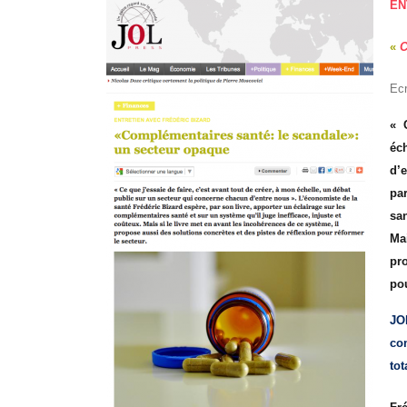
EN
«
C
Ecr
« 
éc
d’
pa
san
Ma
pr
pou
JO
co
to