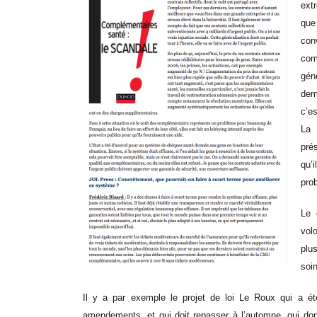
ext
que
con
com
gén
dem
c’e
La 
pré
qu’
pro
Le 
vol
plus
soi
Il y a par exemple le projet de loi Le Roux qui a é
amendements, et qui doit repasser à l’automne, qui donn