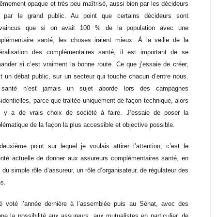
rêmement opaque et très peu maîtrisé, aussi bien par les décideurs
 par le grand public. Au point que certains décideurs sont
vaincus que si on avait 100 % de la population avec une
plémentaire santé, les choses iraient mieux. À la veille de la
éralisation des complémentaires santé, il est important de se
ander si c’est vraiment la bonne route. Ce que j’essaie de créer,
st un débat public, sur un secteur qui touche chacun d’entre nous.
santé n’est jamais un sujet abordé lors des campagnes
sidentielles, parce que traitée uniquement de façon technique, alors
il y a de vrais choix de société à faire. J’essaie de poser la
blématique de la façon la plus accessible et objective possible.
deuxième point sur lequel je voulais attirer l’attention, c’est le
onté actuelle de donner aux assureurs complémentaires santé, en
 du simple rôle d’assureur, un rôle d’organisateur, de régulateur des
ns.
té voté l’année dernière à l’assemblée puis au Sénat, avec des
e la possibilité aux assureurs, aux mutualistes en particulier, de