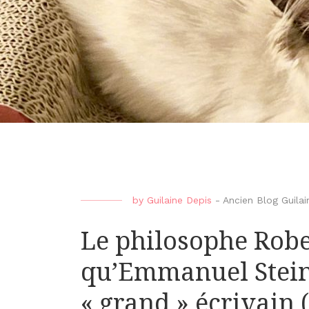
by
Guilaine Depis
-
Ancien Blog Guilai
Le philosophe Robe
qu’Emmanuel Stein
« grand » écrivain 