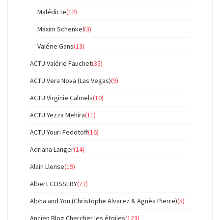
Malédicte
(12)
Maxim Schenkel
(3)
Valérie Gans
(13)
ACTU Valérie Fauchet
(35)
ACTU Vera Nova (Las Vegas)
(9)
ACTU Virginie Calmels
(10)
ACTU Yezza Mehira
(11)
ACTU Youri Fedotoff
(16)
Adriana Langer
(14)
Alain Llense
(19)
Albert COSSERY
(77)
Alpha and You (Christophe Alvarez & Agnès Pierre)
(5)
Ancien Blog Chercher les étoiles
(123)