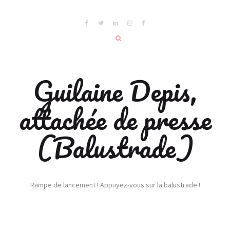
Guilaine Depis,
attachée de presse
(Balustrade)
Rampe de lancement ! Appuyez-vous sur la balustrade !