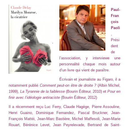
Paul-
Fran
çois
Paoli
,
Prési
dent
de
l’association, y interviewe une
personnalité chaque mois autour
d’un livre qui vient de paraître.
Écrivain et journaliste au Figaro, il a
notamment publié
Comment peut-on être de droite ?
(Albin Michel,
1999),
La Tyrannie de la faiblesse
(Bourin Éditeur, 2010) et
Pour en
finir avec l’idéologie antiraciste
(Bourin Éditeur, 2012)
Il a récemment reçu Luc Ferry, Claude Hagège, Pierre Assouline,
Henri Guaino, Dominique Fernandez, Pascal Bruckner, Jean-
François Mattéi, Jean-Marc Bastière, Michel Maffesoli, Jean-Marie
Rouart, Bérénice Levet, Jean Peyrelevade, Bertrand de Saint-