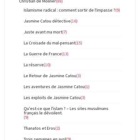
Christian de Moliner
(88)
Islamisme radical : comment sortir de l'impasse ?
(9)
Jasmine Catou détective
(16)
Juste avant ma mort
(7)
La Croisade du mal-pensant
(15)
La Guerre de France
(13)
La réserve
(10)
Le Retour de Jasmine Catou
(3)
Les aventures de Jasmine Catou
(1)
Les exploits de Jasmine Catou
(3)
Qu'est-ce que l'islam ? – Les sites musulmans
français le dévoilent.
(9)
Thanatos et Eros
(2)
Trois semaines en avril
(9)