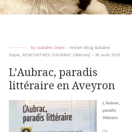
by
Guilaine Depis
-
Ancien Blog Guilaine
Depis
,
RENCONTRES D'AUBRAC (18èmes)
-
18 août 2013
L’Aubrac, paradis
littéraire en Aveyron
L’Aubrac,
paradis
littéraire
On