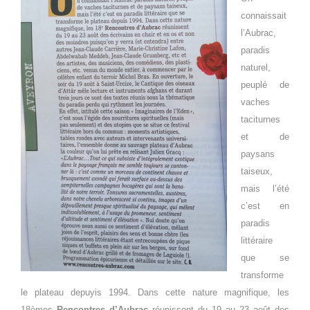
connaissait
l’Aubrac,
paradis
naturel,
peuplé de
vaches
taciturnes
et de
paysans
taiseux,
mais l’été
c’est en
paradis
littéraire
que se
transforme
le plateau depuyis 1994. Dans cette nature magnifique, les
18èmes
Rencontres d’Aubrac
réunissent du 19 au 23 août des