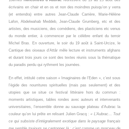
écrivains en chair et en os et non des moindres puisqu’on y verra
(et entendra) entre autres Jean-Claude Carrière, Marie-Hélène
Lafon, Abdelwahab Meddeb, Jean-Claude Grumberg, etc et des
artistes, des musiciens, des comédiens, des plasticiens etc venus
du monde entier, à commencer par le célèbre enfant du terroir
Michel Bras. En ouverture, le soir du 19 août à Saint-Urcize, le
Cantique des oiseaux d’Attâr mêle lecture et instruments afghans
et durant trois jours ce sont des textes réunis sous la thématique
du paradis perdu qui rythment les journées.
En effet, intitulé cetre saison « Imaginaires de l’Eden », c’est sous
l’égide des nourritures spirituelles (mais pas seulement) et des
utopies que se situe ce festival littéraire hors du commun :
moments artistiques, tables rondes avec auteurs et intervenants
universitaires, l’ensemble donne au sauvage plateau d’Aubrac la
couleur qu’on lui prête en relisant Julien Gracq :
« L’Aubrac… Tout
ce qui subsiste d’intégralement exotique dans le paysage français
me semble toujours se cantonner là : c’est comme un morceau de