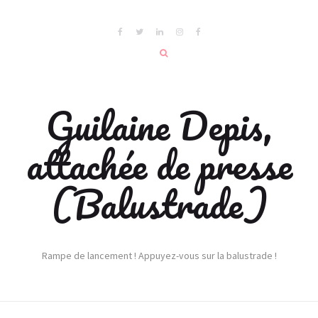
Guilaine Depis,
attachée de presse
(Balustrade)
Rampe de lancement ! Appuyez-vous sur la balustrade !