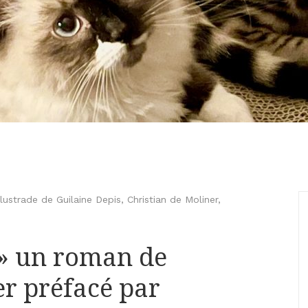
lustrade de Guilaine Depis
,
Christian de Moliner
,
 » un roman de
er préfacé par