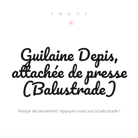
Guilaine Depis,
attachée de presse
(Balustrade)
Rampe de lancement ! Appuyez-vous sur la balustrade !