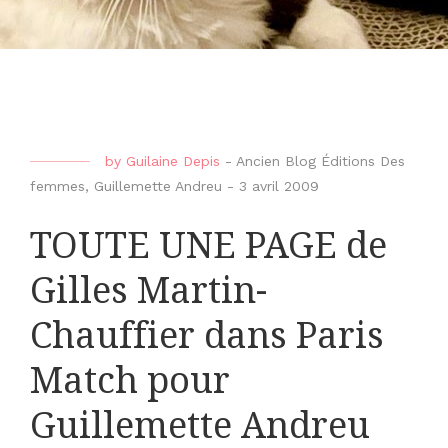
by
Guilaine Depis
-
Ancien Blog Éditions Des
femmes
,
Guillemette Andreu
-
3 avril 2009
TOUTE UNE PAGE de
Gilles Martin-
Chauffier dans Paris
Match pour
Guillemette Andreu