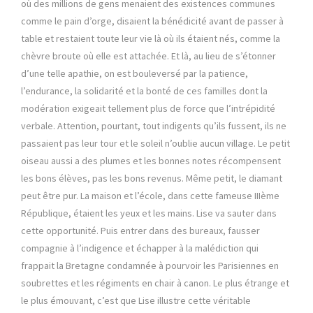
où des millions de gens menaient des existences communes
comme le pain d’orge, disaient la bénédicité avant de passer à
table et restaient toute leur vie là où ils étaient nés, comme la
chèvre broute où elle est attachée. Et là, au lieu de s’étonner
d’une telle apathie, on est bouleversé par la patience,
l’endurance, la solidarité et la bonté de ces familles dont la
modération exigeait tellement plus de force que l’intrépidité
verbale. Attention, pourtant, tout indigents qu’ils fussent, ils ne
passaient pas leur tour et le soleil n’oublie aucun village. Le petit
oiseau aussi a des plumes et les bonnes notes récompensent
les bons élèves, pas les bons revenus. Même petit, le diamant
peut être pur. La maison et l’école, dans cette fameuse IIIème
République, étaient les yeux et les mains. Lise va sauter dans
cette opportunité. Puis entrer dans des bureaux, fausser
compagnie à l’indigence et échapper à la malédiction qui
frappait la Bretagne condamnée à pourvoir les Parisiennes en
soubrettes et les régiments en chair à canon. Le plus étrange et
le plus émouvant, c’est que Lise illustre cette véritable