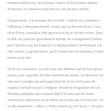
bonnes maîtresses, les bonnes soeurs et les bonnes dames
d’oeuvres se relaioent pour bercer Lise de leur charité.
Chaque lundi, « La semaine de Suzette » chante ses couplets à
l’affreuse, l’inhumaine bonté. Contre qui se dresserait-on ? Lise
rêve d’être couturière. Elle ignore tout de la vie des riches. Sans
la télé, les pauvres ignoraient le monde. Ils n’imaginaient même
pas l’injustice qui les frappait. Le dépaysement commençait à la
ville voisine. La grand-mère, après toute une vie à Nantes, n’avait
jamais vu la mer.
On lit ces souvenirs, on voit vivre ces femmes qui ne font jamais
un pas sans regarder où elles mettent les pieds, on observe ces
vies aussi vierges qu’une page blanche et on reste saisi de
stupeur. Surtout ne pas s’indigner devant la résignation de ces
femmes pudiques qui savaient déjà très bien que les bons
sentiments claironnés ne profitent qu’à ceux qui n’en ont pas. On
se dit seulement : « Alors, c’était comme ça, la France ? » Un pays