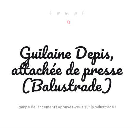
Guilaine Depis,
attachée de presse
(Balustrade)
Rampe de lancement ! Appuyez-vous sur la balustrade !