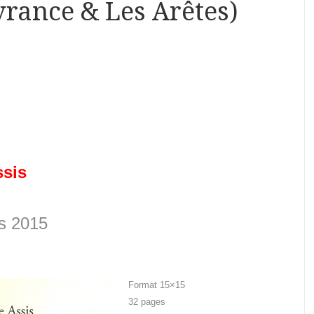
vrance & Les Arêtes)
sis
is 2015
Format 15×15
32 pages