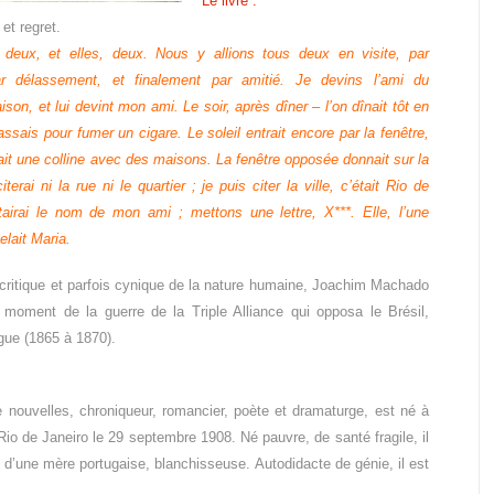
Le livre :
et regret.
 deux, et elles, deux. Nous y allions tous deux en visite, par
ar délassement, et finalement
par amitié. Je devins l’ami du
ison, et lui devint mon ami.
Le soir, après dîner – l’on dînait tôt
en
passais pour fumer un
cigare. Le soleil entrait encore par la
fenêtre,
ait une colline
avec des maisons. La fenêtre opposée
donnait sur la
iterai ni la
rue ni le quartier ; je puis citer la ville,
c’était Rio de
tairai le nom
de mon ami ; mettons une lettre, X***.
Elle, l’une
elait Maria.
critique et parfois cynique
de la nature humaine, Joachim
Machado
au moment de
la guerre de la Triple Alliance qui opposa
le Brésil,
ngue
(1865 à 1870).
de nouvelles, chroniqueur,
romancier, poète et dramaturge,
est né à
 Rio
de Janeiro le 29 septembre 1908. Né
pauvre, de santé fragile, il
et d’une mère portugaise,
blanchisseuse. Autodidacte de génie,
il est