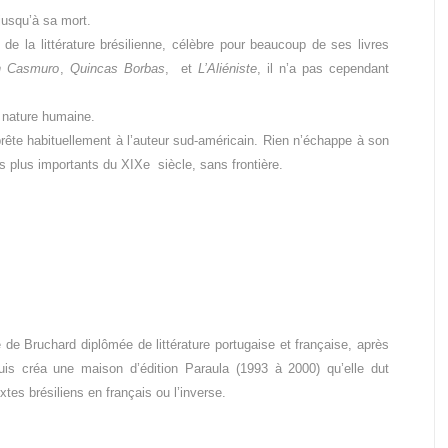
 jusqu’à sa mort.
 de la littérature
brésilienne, célèbre pour beaucoup
de ses livres
n Casmuro
,
Quincas Borbas
, et
L’Aliéniste
,
il n’a pas cependant
 nature humaine.
prête habituellement
à l’auteur sud-américain. Rien
n’échappe à son
es
plus importants du XIXe siècle, sans
frontière.
e de Bruchard
diplômée de littérature portugaise et
française, après
puis
créa une maison d’édition Paraula
(1993 à 2000) qu’elle dut
xtes brésiliens en français ou
l’inverse.