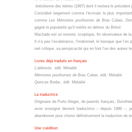
brésilienne des lettres (1897) dont il
restera le président
Considéré largement comme l’écrivain
le plus important
comme
Les Mémoires
posthumes de Bras Cubas
,
Do
gagné la popularité
qu’il mérite en dehors du Brésil.
Machado est un ironiste, sceptique, fi
n observateur de la
Il n’a pas l’exubérance, l’irrationnel,
le baroque que l’on 
oeil critique, sa perspicacité
qui en font l’un des auteur l
Livres déjà traduits en français
L’aliéniste
, édit. Métailié
Mémoires posthumes de Bras Cubas
,
édit. Métailié
Quincas Borba
, édit. Métailié
La traductrice
Originaire de Porto Alegre, de parents
français, Dorothé
avoir enseigné devient
traductrice – depuis 1980 –, 
abandonner
pour choisir définitivement la traduction
de te
Une coédition