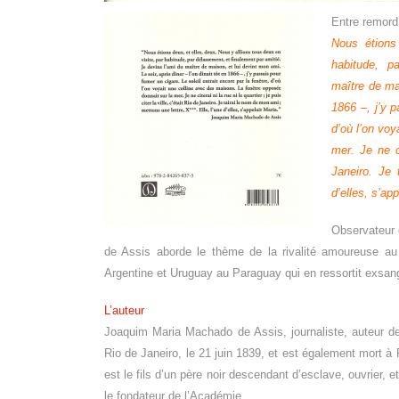
Entre remord 
Nous étions
habitude,
p
maître
de ma
1866 –, j’y 
d’où l’on voy
mer. Je ne c
Janeiro. Je 
d’elles, s’app
Observateur 
de Assis aborde le thème de
la rivalité amoureuse 
Argentine et Uruguay
au Paraguay qui en ressortit exsa
L’auteur
Joaquim Maria Machado de Assis,
journaliste, auteur 
Rio de Janeiro, le 21
juin 1839, et est également mort à
est le fils
d’un père noir descendant d’esclave,
ouvrier, 
le fondateur de l’Académie