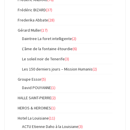
Frédéric BIZARD
(37)
Frederika Abbate
(28)
Gérard Muller
(17)
Daintree La foret intelligente
(2)
L'âme de la fontaine étourdie
(6)
Le soleil noir de Tenerife
(3)
Les 150 derniers jours – Mission Humanis
(2)
Groupe Essor
(5)
David POUYANNE
(1)
HALLE SAINT-PIERRE
(2)
HEROS & HEROINES
(1)
Hotel La Louisiane
(11)
ACTU Etienne Daho à la Louisiane
(3)