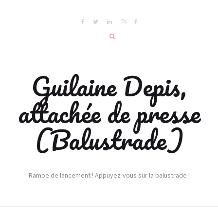
Guilaine Depis,
attachée de presse
(Balustrade)
Rampe de lancement ! Appuyez-vous sur la balustrade !