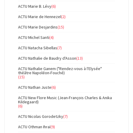
ACTU Marie B. Lévy
(6)
ACTU Marie de Hennezel
(2)
ACTU Marie Desjardins
(15)
ACTU Michel Santi
(4)
ACTU Natacha Sibellas
(7)
ACTU Nathalie de Baudry d'Asson
(13)
ACTU Nathalie Ganem ("Rendez-vous à l'Elysée"
théâtre Napoléon-Fouché)
(15)
ACTU Nathan Juste
(6)
ACTU New Flore Music (Jean-François Charles & Anika
Kildegaard)
(6)
ACTU Nicolas Gorodetzky
(7)
ACTU Othman Ihraï
(9)