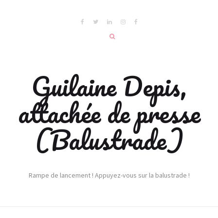
Guilaine Depis,
attachée de presse
(Balustrade)
Rampe de lancement ! Appuyez-vous sur la balustrade !