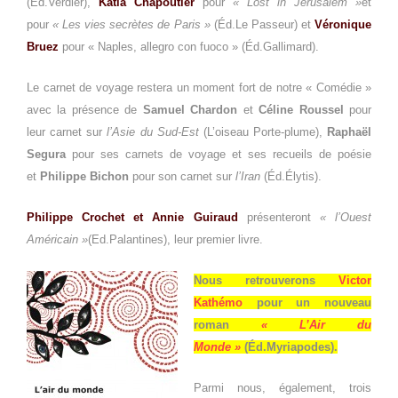
(Éd.Verdier),
Katia Chapoutier
pour
« Lost in Jérusalem »
et
pour
« Les vies secrètes de Paris »
(Éd.Le Passeur) et
Véronique
Bruez
pour « Naples, allegro con fuoco » (Éd.Gallimard).
Le carnet de voyage restera un moment fort de notre « Comédie »
avec la présence de
Samuel Chardon
et
Céline Roussel
pour
leur carnet sur
l’Asie du Sud-Est
(L’oiseau Porte-plume),
Raphaël
Segura
pour ses carnets de voyage et ses recueils de poésie
et
Philippe Bichon
pour son carnet sur
l’Iran
(Éd.Élytis).
Philippe Crochet et Annie Guiraud
présenteront
« l’Ouest
Américain »
(Ed.Palantines), leur premier livre.
Nous retrouverons
Victor
Kathémo
pour un nouveau
roman
« L’Air du
Monde »
(Éd.Myriapodes).
Parmi nous, également, trois