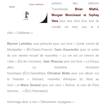
auteurs des éditions
Transboréal:
Brian Mathé,
Morgan Monchaud et Siphay
Vera
pour leur récit d’un tour du
monde en trois ans et à
vélo
« Solidream »
.
Myriem Lahidely
sera présente pour son livre
« Guide secret de
Montpellier »
(Éd.Ouest-France),
Yann Gourmelin
pour la sortie
de son dernier recueil de nouvelles
« La vie est un chemin de
crête »
(Éd de L’enclave),
Jean Rieucau
pour son livre
« Le Kenya
dans sa troisième révolution
touristique
(Éd.L’harmattan),
Christine Motte
pour son album sur
le Vietnam
« Vietnam, minorités éthniques du Nord au
Sud »
et
Marie Durand
pour son récit
« Bolivie, la voix de Flora
résonne… »
(Éd.L’Harmattan).
Hommage donc à nos « Détonnants voyageurs ».