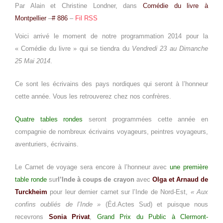
Par Alain et Christine Londner, dans
Comédie du livre à
Montpellier
–
# 886
–
Fil RSS
Voici arrivé le moment de notre programmation 2014 pour la
« Comédie du livre » qui se tiendra du
Vendredi 23 au Dimanche
25 Mai 2014
.
Ce sont les écrivains des pays nordiques qui seront à l’honneur
cette année. Vous les retrouverez chez nos confrères.
Quatre tables rondes
seront programmées cette année en
compagnie de nombreux écrivains voyageurs, peintres voyageurs,
aventuriers, écrivains.
Le Carnet de voyage sera encore à l’honneur avec
une première
table ronde
sur
l’Inde à coups de crayon
avec
Olga et Arnaud de
Turckheim
pour leur dernier carnet sur l’Inde de Nord-Est,
« Aux
confins oubliés de l’Inde »
(Éd.Actes Sud) et puisque nous
recevrons
Sonia Privat
,
Grand Prix du Public à Clermont-