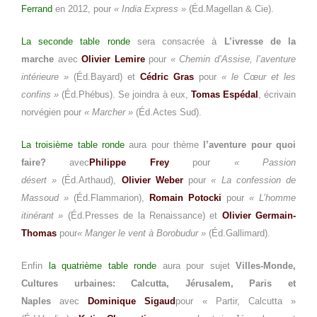
Ferrand
en 2012, pour
« India Express »
(Éd.Magellan & Cie).
La seconde table ronde
sera consacrée à
L’ivresse de la
marche
avec
Olivier Lemire
pour
« Chemin d’Assise, l’aventure
intérieure »
(Éd.Bayard) et
Cédric Gras
pour
« le Cœur et les
confins »
(Éd.Phébus). Se joindra à eux,
Tomas Espédal
, écrivain
norvégien pour
« Marcher »
(Éd.Actes Sud).
La troisième table ronde
aura pour thème
l’aventure pour quoi
faire?
avec
Philippe Frey
pour
« Passion
désert »
(Éd.Arthaud),
Olivier Weber
pour
« La confession de
Massoud »
(Éd.Flammarion),
Romain Potocki
pour
« L’homme
itinérant »
(Éd.Presses de la Renaissance) et
Olivier Germain-
Thomas
pour
« Manger le vent à Borobudur »
(Éd.Gallimard).
Enfin
la quatrième table ronde
aura pour sujet
Villes-Monde,
Cultures urbaines: Calcutta, Jérusalem, Paris et
Naples
avec
Dominique Sigaud
pour « Partir, Calcutta »