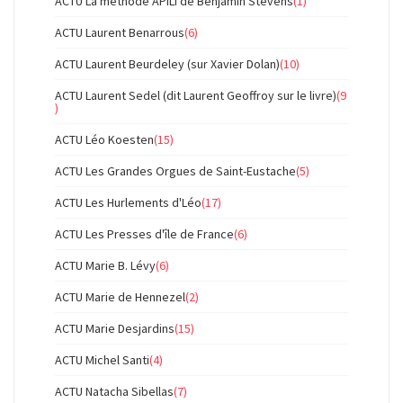
ACTU La méthode APILI de Benjamin Stevens
(1)
ACTU Laurent Benarrous
(6)
ACTU Laurent Beurdeley (sur Xavier Dolan)
(10)
ACTU Laurent Sedel (dit Laurent Geoffroy sur le livre)
(9
)
ACTU Léo Koesten
(15)
ACTU Les Grandes Orgues de Saint-Eustache
(5)
ACTU Les Hurlements d'Léo
(17)
ACTU Les Presses d'île de France
(6)
ACTU Marie B. Lévy
(6)
ACTU Marie de Hennezel
(2)
ACTU Marie Desjardins
(15)
ACTU Michel Santi
(4)
ACTU Natacha Sibellas
(7)