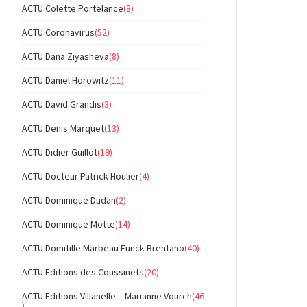
ACTU Colette Portelance
(8)
ACTU Coronavirus
(52)
ACTU Dana Ziyasheva
(8)
ACTU Daniel Horowitz
(11)
ACTU David Grandis
(3)
ACTU Denis Marquet
(13)
ACTU Didier Guillot
(19)
ACTU Docteur Patrick Houlier
(4)
ACTU Dominique Dudan
(2)
ACTU Dominique Motte
(14)
ACTU Domitille Marbeau Funck-Brentano
(40)
ACTU Editions des Coussinets
(20)
ACTU Editions Villanelle – Marianne Vourch
(46
)