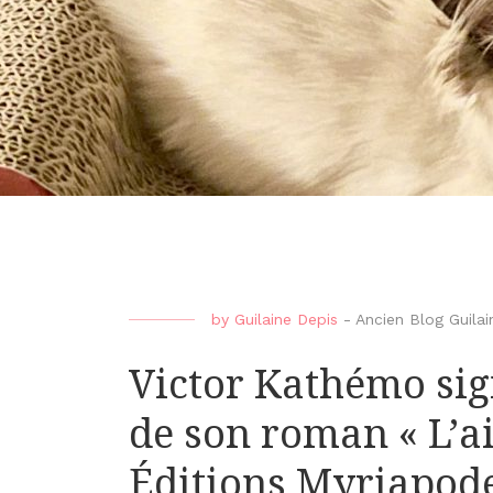
by
Guilaine Depis
-
Ancien Blog Guilai
Victor Kathémo sign
de son roman « L’a
Éditions Myriapod