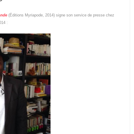
onde
(Éditions Myriapode, 2014) signe son service de presse chez
014 :