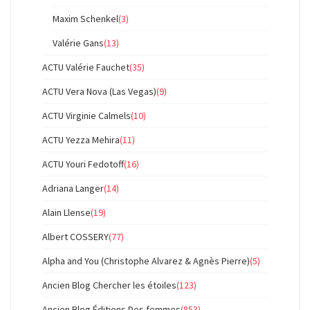
Maxim Schenkel
(3)
Valérie Gans
(13)
ACTU Valérie Fauchet
(35)
ACTU Vera Nova (Las Vegas)
(9)
ACTU Virginie Calmels
(10)
ACTU Yezza Mehira
(11)
ACTU Youri Fedotoff
(16)
Adriana Langer
(14)
Alain Llense
(19)
Albert COSSERY
(77)
Alpha and You (Christophe Alvarez & Agnès Pierre)
(5)
Ancien Blog Chercher les étoiles
(123)
Ancien Blog Éditions Des femmes
(853)