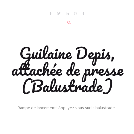
Guilaine Depis,
attachée de presse
(Balustrade)
Rampe de lancement ! Appuyez-vous sur la balustrade !