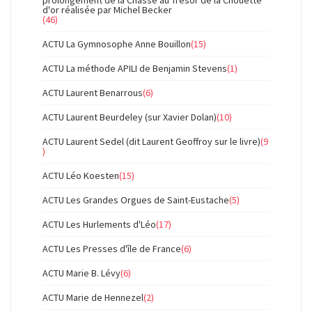
prolongement de la Chasse au Trésor de la Chouette
d'or réalisée par Michel Becker
(46)
ACTU La Gymnosophe Anne Bouillon
(15)
ACTU La méthode APILI de Benjamin Stevens
(1)
ACTU Laurent Benarrous
(6)
ACTU Laurent Beurdeley (sur Xavier Dolan)
(10)
ACTU Laurent Sedel (dit Laurent Geoffroy sur le livre)
(9
)
ACTU Léo Koesten
(15)
ACTU Les Grandes Orgues de Saint-Eustache
(5)
ACTU Les Hurlements d'Léo
(17)
ACTU Les Presses d'île de France
(6)
ACTU Marie B. Lévy
(6)
ACTU Marie de Hennezel
(2)