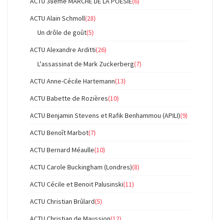
ACTU 38ème MARCHE DE LA POESIE
(6)
ACTU Alain Schmoll
(28)
Un drôle de goût
(5)
ACTU Alexandre Arditti
(26)
L'assassinat de Mark Zuckerberg
(7)
ACTU Anne-Cécile Hartemann
(13)
ACTU Babette de Rozières
(10)
ACTU Benjamin Stevens et Rafik Benhammou (APILI)
(9)
ACTU Benoît Marbot
(7)
ACTU Bernard Méaulle
(10)
ACTU Carole Buckingham (Londres)
(8)
ACTU Cécile et Benoit Palusinski
(11)
ACTU Christian Brûlard
(5)
ACTU Christian de Maussion
(12)