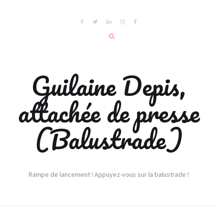
Guilaine Depis,
attachée de presse
(Balustrade)
Rampe de lancement ! Appuyez-vous sur la balustrade !