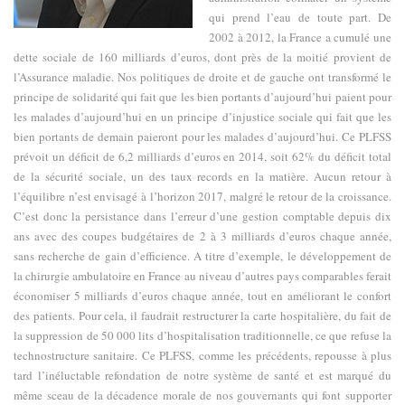
qui prend l’eau de toute part. De
2002 à 2012, la France a cumulé une
dette sociale de 160 milliards d’euros, dont près de la moitié provient de
l’Assurance maladie. Nos politiques de droite et de gauche ont transformé le
principe de solidarité qui fait que les bien portants d’aujourd’hui paient pour
les malades d’aujourd’hui en un principe d’injustice sociale qui fait que les
bien portants de demain paieront pour les malades d’aujourd’hui. Ce PLFSS
prévoit un déficit de 6,2 milliards d’euros en 2014, soit 62% du déficit total
de la sécurité sociale, un des taux records en la matière. Aucun retour à
l’équilibre n’est envisagé à l’horizon 2017, malgré le retour de la croissance.
C’est donc la persistance dans l’erreur d’une gestion comptable depuis dix
ans avec des coupes budgétaires de 2 à 3 milliards d’euros chaque année,
sans recherche de gain d’efficience. A titre d’exemple, le développement de
la chirurgie ambulatoire en France au niveau d’autres pays comparables ferait
économiser 5 milliards d’euros chaque année, tout en améliorant le confort
des patients. Pour cela, il faudrait restructurer la carte hospitalière, du fait de
la suppression de 50 000 lits d’hospitalisation traditionnelle, ce que refuse la
technostructure sanitaire. Ce PLFSS, comme les précédents, repousse à plus
tard l’inéluctable refondation de notre système de santé et est marqué du
même sceau de la décadence morale de nos gouvernants qui font supporter