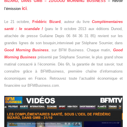
BIZARD, DANS GMB – 21/
GOOD MORNING BUSINESS
– Revoir
ici
l’émission
.
Le 21 octobre,
Frédéric Bizard
, auteur du livre
Complémentaires
santé : le scandale !
(paru le 9 octobre 2013 aux éditions Dunod,
attachée de presse Guilaine Depis 06 84 36 31 85)
revient sur les
grandes lignes de son bouquin,interviewé par Stéphane Soumier, dans
Good Morning Business
, sur BFM Business. Chaque matin,
Good
Morning Business
présenté par Stéphane Soumier, le plus grand show
matinal consacré à l’économie. Dès 6h, la garantie de tout savoir, tout
connaître grâce à BFMBusiness, première chaîne d’informations
économiques en France. Retrouvez toute l’actualité économique et
financière sur BFMBusiness.com.