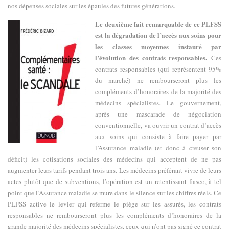
nos dépenses sociales sur les épaules des futures générations.
Le deuxième fait remarquable de ce PLFSS
est la dégradation de l’accès aux soins pour
les classes moyennes instauré par
l’évolution des contrats responsables.
Ces
contrats responsables (qui représentent 95%
du marché) ne rembourseront plus les
compléments d’honoraires de la majorité des
médecins spécialistes. Le gouvernement,
après une mascarade de négociation
conventionnelle, va ouvrir un contrat d’accès
aux soins qui consiste à faire payer par
l’Assurance maladie (et donc à creuser son
déficit) les cotisations sociales des médecins qui acceptent de ne pas
augmenter leurs tarifs pendant trois ans. Les médecins préférant vivre de leurs
actes plutôt que de subventions, l’opération est un retentissant fiasco, à tel
point que l’Assurance maladie se mure dans le silence sur les chiffres réels. Ce
PLFSS active le levier qui referme le piège sur les assurés, les contrats
responsables ne rembourseront plus les compléments d’honoraires de la
grande majorité des médecins spécialistes, ceux qui n’ont pas signé ce contrat