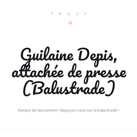
Guilaine Depis,
attachée de presse
(Balustrade)
Rampe de lancement ! Appuyez-vous sur la balustrade !