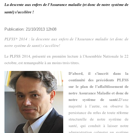
La descente aux enfers de l’Assurance maladie (et donc de notre système de
santé) s’accélère !
Publication: 21/10/2013 12h08
PLFSS* 2014 : la descente aux enfers de l’Assurance maladie (et donc de
notre système de santé) s’accélère!
Le PLFSS 2014, présenté en première lecture à l’Assemblée Nationale le 22
octobre, est remarquable à au moins trois titres.
D’abord, il s’inscrit dans la
continuité des précédents PLFSS
sur le plan de l’affaiblissement de
notre Assurance Maladie et donc de
notre système de santé.
D’une
majorité à l’autre, on observe la
persistance du refus de toute réforme
structurelle de notre système de
santé, qui conduit à laisser notre
administration colmater un système