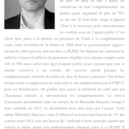
de plus en plus de mal à payer les
cotisations de leur complémentaire; les
primes ayant augmenté de plus de 70%
en dix ans. Il était donc temps d’appeler
l’Etat à la rescousse pour subventionner
les contrats avec de l’argent public. C’est
chose faite grâce à la montée en puissance de l’aide à la complémentaire
santé, autre invention de la droite en 2004 dont ce gouvernement aggrave
encore les effets pervers, prévue dans ce PLFSS. On dépense des centaines de
millions d’euros (4 millions de personnes éligibles à un chèque compris entre
100 et 500 euros selon leur âge) d’argent public pour s’assurer que tout le
monde souscrive à un contrat, très souvent inutile puisque les
complémentaires refusent de mettre en face de bonnes garanties. Une bonne
mesure serait la suppression de cette aide et son remplacement par la CMU-C
pour ses bénéficiaires. On préfère faire payer la publicité de cette aide par
l’Assurance maladie et subventionné les complémentaires. Le renvoi
d’ascenseur présidentiel suite au soutien de la Mutualité française lorsqu’il
était candidat en 2012 est décidément bien cher payé par l’assuré. Cette
même Mutualité française vient d’ailleurs d’annoncer une hausse de 3% des
contrats pour 2014, soit une hausse de 1 milliard d’euros pour des assurés qui
verront la même année leur remboursement diminué grâce à ce PLFSS. Il