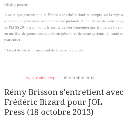
fallait y penser!
A ceux qui pensent que la France a touché le fond et compte sur la reprise
économique pour nous sortir de la crise profonde et multiforme de notre pays,
ce PLFSS 2014 a au moins le mérite de leur démontrer que le pire est à venir
en matière de protection sociale en général et de notre système de santé en
particulier.
* Projet de loi de financement de la sécurité sociale
by
Guilaine Depis
-
18 octobre 2013
Rémy Brisson s’entretient avec
Frédéric Bizard pour JOL
Press (18 octobre 2013)