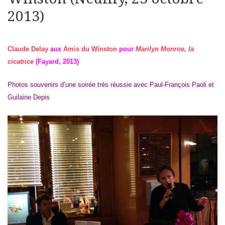
2013)
Claude Delay
aux
Amis du Winston
pour
Marilyn Monroe, la
cicatrice
(Fayard, 2013)
Photos souvenirs d’une soirée très réussie avec Paul-François Paoli et
Guilaine Depis