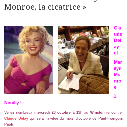
Monroe, la cicatrice »
Cla
ude
Del
ay
et
Mar
ilyn
Mo
nro
e
à
Neuilly !
Venez nombreux
mercredi 23 octobre à 19h
au
Winston
rencontrer
Claude Delay
qui sera l’invitée du mois d’octobre de
Paul-François
Paoli
.