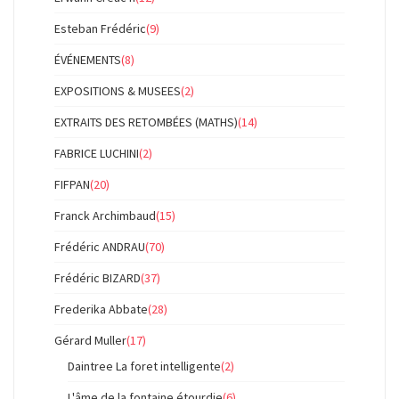
Esteban Frédéric
(9)
ÉVÉNEMENTS
(8)
EXPOSITIONS & MUSEES
(2)
EXTRAITS DES RETOMBÉES (MATHS)
(14)
FABRICE LUCHINI
(2)
FIFPAN
(20)
Franck Archimbaud
(15)
Frédéric ANDRAU
(70)
Frédéric BIZARD
(37)
Frederika Abbate
(28)
Gérard Muller
(17)
Daintree La foret intelligente
(2)
L'âme de la fontaine étourdie
(6)