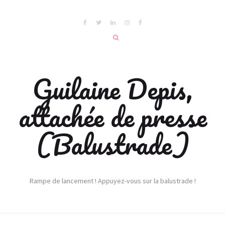
Guilaine Depis,
attachée de presse
(Balustrade)
Rampe de lancement ! Appuyez-vous sur la balustrade !