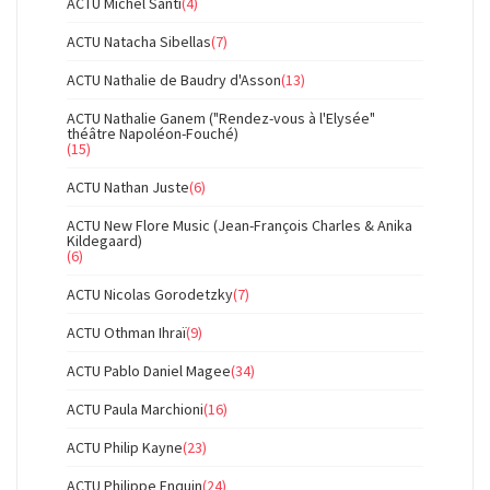
ACTU Michel Santi
(4)
ACTU Natacha Sibellas
(7)
ACTU Nathalie de Baudry d'Asson
(13)
ACTU Nathalie Ganem ("Rendez-vous à l'Elysée"
théâtre Napoléon-Fouché)
(15)
ACTU Nathan Juste
(6)
ACTU New Flore Music (Jean-François Charles & Anika
Kildegaard)
(6)
ACTU Nicolas Gorodetzky
(7)
ACTU Othman Ihraï
(9)
ACTU Pablo Daniel Magee
(34)
ACTU Paula Marchioni
(16)
ACTU Philip Kayne
(23)
ACTU Philippe Enquin
(24)