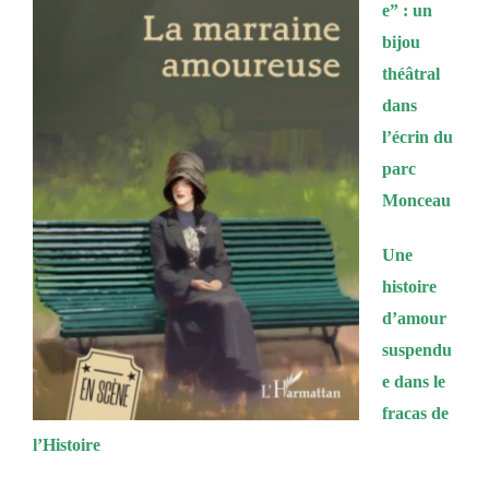
e” : un
bijou
théâtral
dans
l’écrin du
parc
Monceau
Une
histoire
d’amour
suspendu
e dans le
fracas de
l’Histoire