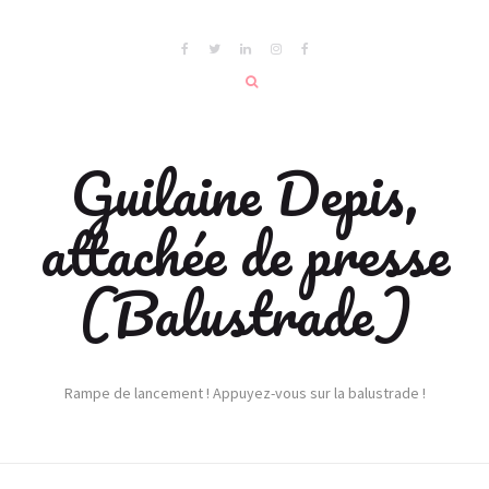
Guilaine Depis,
attachée de presse
(Balustrade)
Rampe de lancement ! Appuyez-vous sur la balustrade !