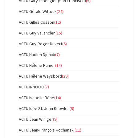
ACTU Gary F. Bengier (San Francisco)
(5)
ACTU Gérald Wittock
(24)
ACTU Gilles Cosson
(12)
ACTU Guy Vallancien
(15)
ACTU Guy-Roger Duvert
(6)
ACTU Hadlen Djenidi
(7)
ACTU Hélène Rumer
(14)
ACTU Hélène Waysbord
(29)
ACTU INNOOO
(7)
ACTU Isabelle Béné
(14)
ACTU Isée St. John Knowles
(9)
ACTU Jean Winiger
(9)
ACTU Jean-François Kochanski
(11)