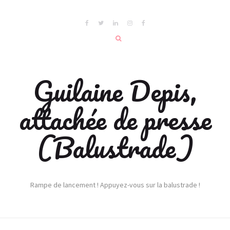
Guilaine Depis,
attachée de presse
(Balustrade)
Rampe de lancement ! Appuyez-vous sur la balustrade !