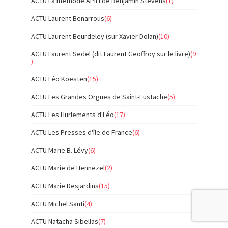
ACTU La méthode APILI de Benjamin Stevens
(1)
ACTU Laurent Benarrous
(6)
ACTU Laurent Beurdeley (sur Xavier Dolan)
(10)
ACTU Laurent Sedel (dit Laurent Geoffroy sur le livre)
(9
)
ACTU Léo Koesten
(15)
ACTU Les Grandes Orgues de Saint-Eustache
(5)
ACTU Les Hurlements d'Léo
(17)
ACTU Les Presses d'île de France
(6)
ACTU Marie B. Lévy
(6)
ACTU Marie de Hennezel
(2)
ACTU Marie Desjardins
(15)
ACTU Michel Santi
(4)
ACTU Natacha Sibellas
(7)