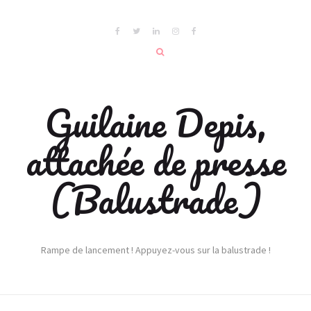
Guilaine Depis,
attachée de presse
(Balustrade)
Rampe de lancement ! Appuyez-vous sur la balustrade !