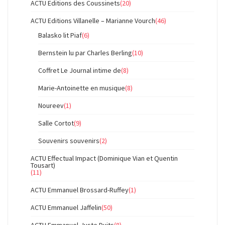
ACTU Editions des Coussinets
(20)
ACTU Editions Villanelle – Marianne Vourch
(46)
Balasko lit Piaf
(6)
Bernstein lu par Charles Berling
(10)
Coffret Le Journal intime de
(8)
Marie-Antoinette en musique
(8)
Noureev
(1)
Salle Cortot
(9)
Souvenirs souvenirs
(2)
ACTU Effectual Impact (Dominique Vian et Quentin
Tousart)
(11)
ACTU Emmanuel Brossard-Ruffey
(1)
ACTU Emmanuel Jaffelin
(50)
ACTU Emmanuel-Juste Duits
(8)