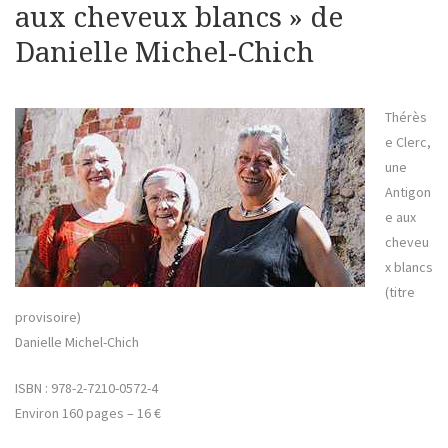
aux cheveux blancs » de
Danielle Michel-Chich
Thérès
e Clerc,
une
Antigon
e aux
cheveu
x blancs
(titre
provisoire)
Danielle Michel-Chich
ISBN : 978-2-7210-0572-4
Environ 160 pages – 16 €