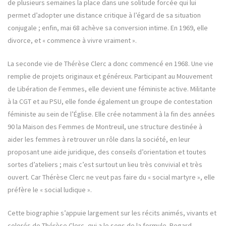
de plusieurs semaines la place dans une solitude forcée qui lui
permet d’adopter une distance critique à l’égard de sa situation
conjugale ; enfin, mai 68 achève sa conversion intime. En 1969, elle
divorce, et « commence à vivre vraiment ».
La seconde vie de Thérèse Clerc a donc commencé en 1968. Une vie
remplie de projets originaux et généreux. Participant au Mouvement
de Libération de Femmes, elle devient une féministe active. Militante
à la CGT et au PSU, elle fonde également un groupe de contestation
féministe au sein de l’Église. Elle crée notamment à la fin des années
90 la Maison des Femmes de Montreuil, une structure destinée à
aider les femmes à retrouver un rôle dans la société, en leur
proposant une aide juridique, des conseils d’orientation et toutes
sortes d’ateliers ; mais c’est surtout un lieu très convivial et très
ouvert. Car Thérèse Clerc ne veut pas faire du « social martyre », elle
préfère le « social ludique ».
Cette biographie s’appuie largement sur les récits animés, vivants et
colorés de Thérèse Clerc, qui a le sens de la formule. Regard