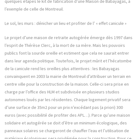
quelques étapes le kit de fabrication d’une Maison de Babayagas, à
l’exemple de celle de Montreuil.
Le sol, les murs : dénicher un lieu et profiter de l’ « effet canicule »
Le projet d’une maison de retraite autogérée émerge dès 1997 dans
l’esprit de Thérèse Clerc, à la mort de sa mère. Mais les pouvoirs
publics font la sourde oreille et estiment que cela ne saurait entrer
dans leur agenda politique. Toutefois, le projet mûrit et l’hécatombe
de la canicule rend les oreilles plus attentives : les Babayagas
convainquent en 2003 la mairie de Montreuil d’attribuer un terrain en
centre ville pour la construction de la maison. Celle-ci sera prise en
charge par l’office des HLM et subdivisée en plusieurs studios
autonomes loués par les résidentes. Chaque logement privatif sera
d’une surface de 35m2 pour un prix n’excédant pas (a priori) 300
euros (avec possibilité de profiter des APL…). Parce qu’une maison
solidaire et autogérée se doit d’être un minimum écologique, des
panneaux solaires se chargeront de chauffer l’eau et l’utilisation de
matériaux écologiques sera privilégiée pour la construction. Pour ce