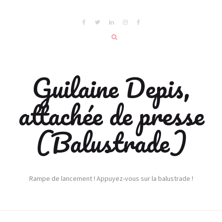
Guilaine Depis,
attachée de presse
(Balustrade)
Rampe de lancement ! Appuyez-vous sur la balustrade !