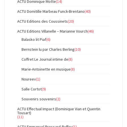
ACTU Dominique Motte
(14)
ACTU Domitille Marbeau Funck-Brentano
(40)
ACTU Editions des Coussinets
(20)
ACTU Editions Villanelle – Marianne Vourch
(46)
Balasko lit Piaf
(6)
Bernstein lu par Charles Berling
(10)
Coffret Le Journal intime de
(8)
Marie-Antoinette en musique
(8)
Noureev
(1)
Salle Cortot
(9)
Souvenirs souvenirs
(2)
ACTU Effectual Impact (Dominique Vian et Quentin
Tousart)
(11)
ACTU Emmanuel Brossard-Ruffey
(1)