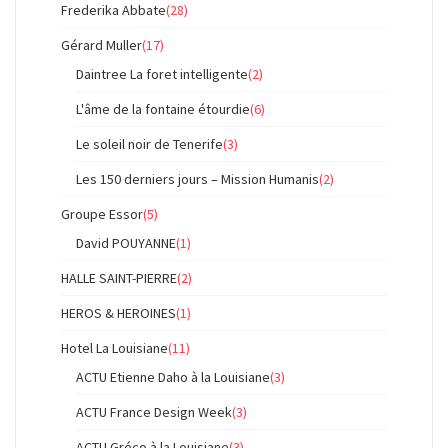
Frederika Abbate
(28)
Gérard Muller
(17)
Daintree La foret intelligente
(2)
L'âme de la fontaine étourdie
(6)
Le soleil noir de Tenerife
(3)
Les 150 derniers jours – Mission Humanis
(2)
Groupe Essor
(5)
David POUYANNE
(1)
HALLE SAINT-PIERRE
(2)
HEROS & HEROINES
(1)
Hotel La Louisiane
(11)
ACTU Etienne Daho à la Louisiane
(3)
ACTU France Design Week
(3)
ACTU Gréco à la Louisiane
(3)