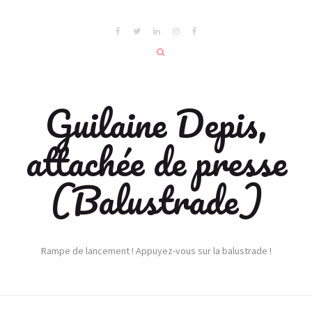
Guilaine Depis,
attachée de presse
(Balustrade)
Rampe de lancement ! Appuyez-vous sur la balustrade !