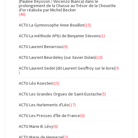
(Pauline Deysson / Vincenzo Bianca) dans le
prolongement de la Chasse au Trésor de la Chouette
d'or réalisée par Michel Becker
(46)
ACTU La Gymnosophe Anne Bouillon
(15)
ACTU La méthode APILI de Benjamin Stevens
(1)
ACTU Laurent Benarrous
(6)
ACTU Laurent Beurdeley (sur Xavier Dolan)
(10)
ACTU Laurent Sedel (dit Laurent Geoffroy sur le livre)
(9
)
ACTU Léo Koesten
(15)
ACTU Les Grandes Orgues de Saint-Eustache
(5)
ACTU Les Hurlements d'Léo
(17)
ACTU Les Presses d'île de France
(6)
ACTU Marie B. Lévy
(6)
ACTU Marie de Hennezel
(2)