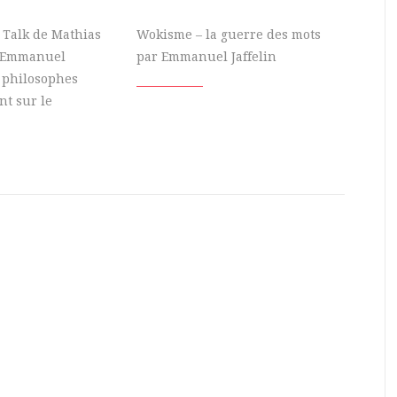
 Talk de Mathias
Wokisme – la guerre des mots
c Emmanuel
par Emmanuel Jaffelin
x philosophes
nt sur le