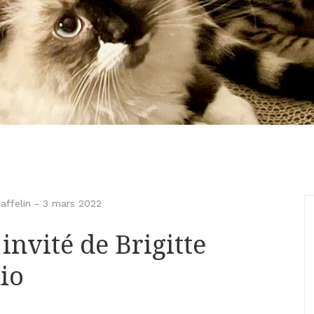
ffelin
-
3 mars 2022
nvité de Brigitte
io