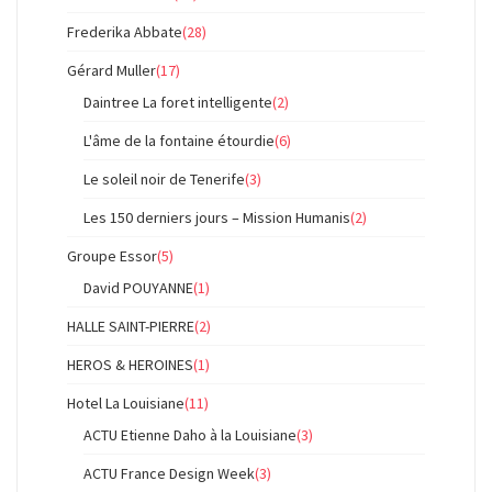
Frederika Abbate
(28)
Gérard Muller
(17)
Daintree La foret intelligente
(2)
L'âme de la fontaine étourdie
(6)
Le soleil noir de Tenerife
(3)
Les 150 derniers jours – Mission Humanis
(2)
Groupe Essor
(5)
David POUYANNE
(1)
HALLE SAINT-PIERRE
(2)
HEROS & HEROINES
(1)
Hotel La Louisiane
(11)
ACTU Etienne Daho à la Louisiane
(3)
ACTU France Design Week
(3)