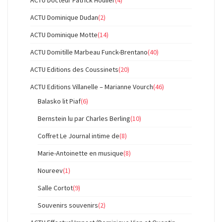
ACTU Docteur Patrick Houlier
(4)
ACTU Dominique Dudan
(2)
ACTU Dominique Motte
(14)
ACTU Domitille Marbeau Funck-Brentano
(40)
ACTU Editions des Coussinets
(20)
ACTU Editions Villanelle – Marianne Vourch
(46)
Balasko lit Piaf
(6)
Bernstein lu par Charles Berling
(10)
Coffret Le Journal intime de
(8)
Marie-Antoinette en musique
(8)
Noureev
(1)
Salle Cortot
(9)
Souvenirs souvenirs
(2)