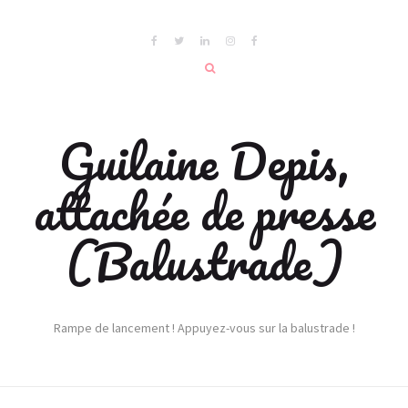
Guilaine Depis,
attachée de presse
(Balustrade)
Rampe de lancement ! Appuyez-vous sur la balustrade !