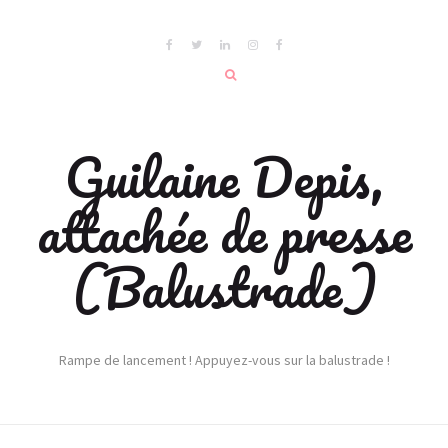
Guilaine Depis,
attachée de presse
(Balustrade)
Rampe de lancement ! Appuyez-vous sur la balustrade !