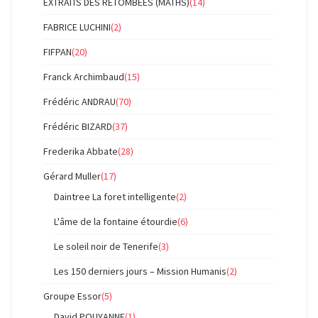
EXTRAITS DES RETOMBÉES (MATHS)
(14)
FABRICE LUCHINI
(2)
FIFPAN
(20)
Franck Archimbaud
(15)
Frédéric ANDRAU
(70)
Frédéric BIZARD
(37)
Frederika Abbate
(28)
Gérard Muller
(17)
Daintree La foret intelligente
(2)
L'âme de la fontaine étourdie
(6)
Le soleil noir de Tenerife
(3)
Les 150 derniers jours – Mission Humanis
(2)
Groupe Essor
(5)
David POUYANNE
(1)