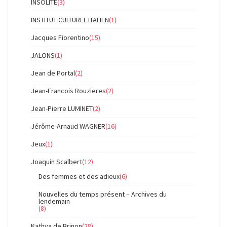
INSOLITE
(3)
INSTITUT CULTUREL ITALIEN
(1)
Jacques Fiorentino
(15)
JALONS
(1)
Jean de Portal
(2)
Jean-Francois Rouzieres
(2)
Jean-Pierre LUMINET
(2)
Jérôme-Arnaud WAGNER
(16)
Jeux
(1)
Joaquin Scalbert
(12)
Des femmes et des adieux
(6)
Nouvelles du temps présent – Archives du
lendemain
(8)
Kathya de Brinon
(28)