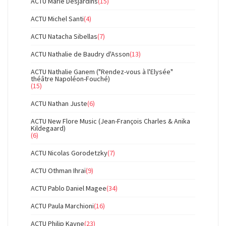
ACTU Marie Desjardins
(15)
ACTU Michel Santi
(4)
ACTU Natacha Sibellas
(7)
ACTU Nathalie de Baudry d'Asson
(13)
ACTU Nathalie Ganem ("Rendez-vous à l'Elysée"
théâtre Napoléon-Fouché)
(15)
ACTU Nathan Juste
(6)
ACTU New Flore Music (Jean-François Charles & Anika
Kildegaard)
(6)
ACTU Nicolas Gorodetzky
(7)
ACTU Othman Ihraï
(9)
ACTU Pablo Daniel Magee
(34)
ACTU Paula Marchioni
(16)
ACTU Philip Kayne
(23)