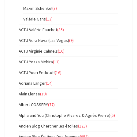
Maxim Schenkel
(3)
Valérie Gans
(13)
ACTU Valérie Fauchet
(35)
ACTU Vera Nova (Las Vegas)
(9)
ACTU Virginie Calmels
(10)
ACTU Yezza Mehira
(11)
ACTU Youri Fedotoff
(16)
Adriana Langer
(14)
Alain Llense
(19)
Albert COSSERY
(77)
Alpha and You (Christophe Alvarez & Agnès Pierre)
(5)
Ancien Blog Chercher les étoiles
(123)
Ancien Blog Éditions Des femmes
(853)