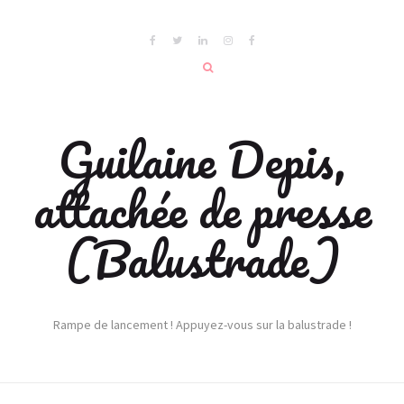
Guilaine Depis,
attachée de presse
(Balustrade)
Rampe de lancement ! Appuyez-vous sur la balustrade !