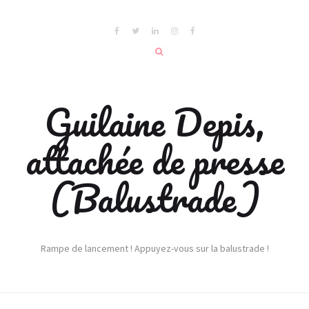
Guilaine Depis,
attachée de presse
(Balustrade)
Rampe de lancement ! Appuyez-vous sur la balustrade !