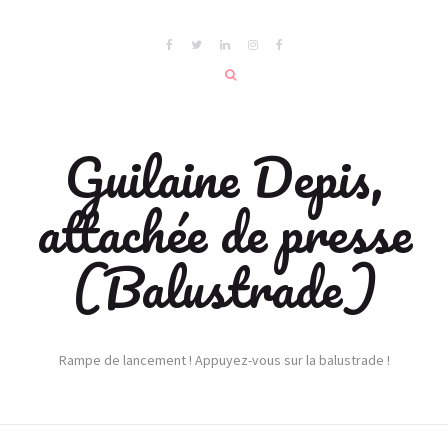
Guilaine Depis,
attachée de presse
(Balustrade)
Rampe de lancement ! Appuyez-vous sur la balustrade !