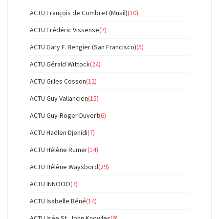
ACTU François de Combret (Musil)
(10)
ACTU Frédéric Vissense
(7)
ACTU Gary F. Bengier (San Francisco)
(5)
ACTU Gérald Wittock
(24)
ACTU Gilles Cosson
(12)
ACTU Guy Vallancien
(15)
ACTU Guy-Roger Duvert
(6)
ACTU Hadlen Djenidi
(7)
ACTU Hélène Rumer
(14)
ACTU Hélène Waysbord
(29)
ACTU INNOOO
(7)
ACTU Isabelle Béné
(14)
ACTU Isée St. John Knowles
(9)