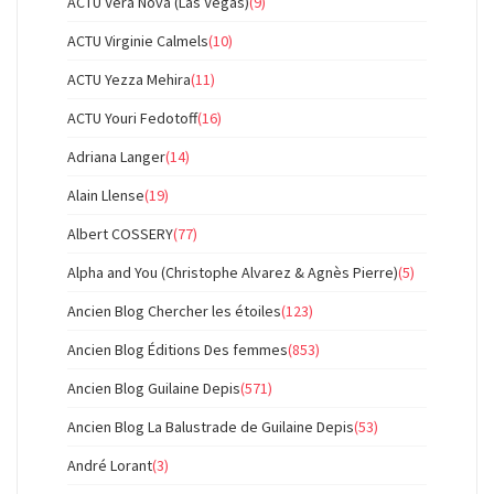
ACTU Vera Nova (Las Vegas)
(9)
ACTU Virginie Calmels
(10)
ACTU Yezza Mehira
(11)
ACTU Youri Fedotoff
(16)
Adriana Langer
(14)
Alain Llense
(19)
Albert COSSERY
(77)
Alpha and You (Christophe Alvarez & Agnès Pierre)
(5)
Ancien Blog Chercher les étoiles
(123)
Ancien Blog Éditions Des femmes
(853)
Ancien Blog Guilaine Depis
(571)
Ancien Blog La Balustrade de Guilaine Depis
(53)
André Lorant
(3)