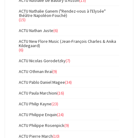
ACTU Nathalie de Baudry d'Asson
(13)
ACTU Nathalie Ganem ("Rendez-vous à l'Elysée"
théâtre Napoléon-Fouché)
(15)
ACTU Nathan Juste
(6)
ACTU New Flore Music (Jean-François Charles & Anika
Kildegaard)
(6)
ACTU Nicolas Gorodetzky
(7)
ACTU Othman Ihraï
(9)
ACTU Pablo Daniel Magee
(34)
ACTU Paula Marchioni
(16)
ACTU Philip Kayne
(23)
ACTU Philippe Enquin
(24)
ACTU Philippe Rosenpick
(9)
ACTU Pierre March
(10)