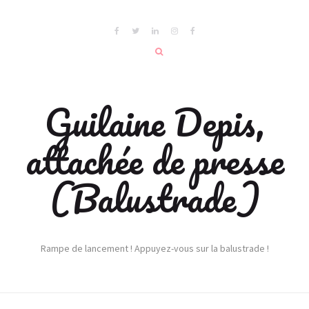
Guilaine Depis,
attachée de presse
(Balustrade)
Rampe de lancement ! Appuyez-vous sur la balustrade !