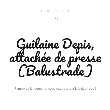
Guilaine Depis,
attachée de presse
(Balustrade)
Rampe de lancement ! Appuyez-vous sur la balustrade !