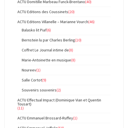
ACTU Domitille Marbeau Funck-Brentano
(40)
ACTU Editions des Coussinets
(20)
ACTU Editions Villanelle – Marianne Vourch
(46)
Balasko lit Piaf
(6)
Bernstein lu par Charles Berling
(10)
Coffret Le Journal intime de
(8)
Marie-Antoinette en musique
(8)
Noureev
(1)
Salle Cortot
(9)
Souvenirs souvenirs
(2)
ACTU Effectual Impact (Dominique Vian et Quentin
Tousart)
(11)
ACTU Emmanuel Brossard-Ruffey
(1)
ACTU Emmanuel Jaffelin
(50)