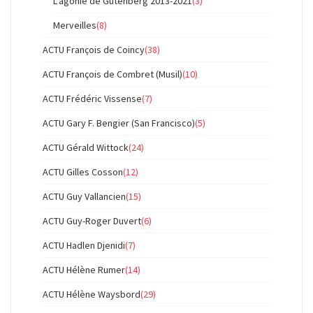
L'agonie de Gutenberg 2013-2021
(3)
Merveilles
(8)
ACTU François de Coincy
(38)
ACTU François de Combret (Musil)
(10)
ACTU Frédéric Vissense
(7)
ACTU Gary F. Bengier (San Francisco)
(5)
ACTU Gérald Wittock
(24)
ACTU Gilles Cosson
(12)
ACTU Guy Vallancien
(15)
ACTU Guy-Roger Duvert
(6)
ACTU Hadlen Djenidi
(7)
ACTU Hélène Rumer
(14)
ACTU Hélène Waysbord
(29)