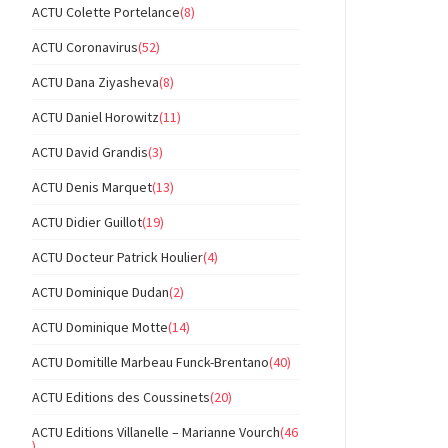
ACTU Colette Portelance
(8)
ACTU Coronavirus
(52)
ACTU Dana Ziyasheva
(8)
ACTU Daniel Horowitz
(11)
ACTU David Grandis
(3)
ACTU Denis Marquet
(13)
ACTU Didier Guillot
(19)
ACTU Docteur Patrick Houlier
(4)
ACTU Dominique Dudan
(2)
ACTU Dominique Motte
(14)
ACTU Domitille Marbeau Funck-Brentano
(40)
ACTU Editions des Coussinets
(20)
ACTU Editions Villanelle – Marianne Vourch
(46
)