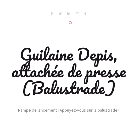
Guilaine Depis,
attachée de presse
(Balustrade)
Rampe de lancement ! Appuyez-vous sur la balustrade !