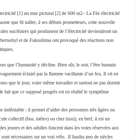
lectricité [1] un mur pictural [2] de 600 m2– La Fée électricité
asme que fit naître, à ses débuts prometteurs, cette nouvelle
ales nucléaires qui produisent de l’électricité deviendront un
Tchernobyl et de Fukushima ont provoqué des réactions non
itiques.
ors que l’humanité y décline. Bien sûr, le soir, l’être humain
 vaguement éclairé par la flamme vacillante d’un feu. Il vit en
oses que le jour, voire même travailler et surtout ne pas dormir
 le fait que ce supposé progrès est en réalité le symptôme
ite indéniable : il permet d’aider des personnes très âgées ou
le collectif (bus, métro) ou cher (taxi), en bref, il est un
 : des jeunes et des adultes foncent dans les voies réservées aux
 sont nécessaires sur un vrai vélo. Il faudra peu de siècles