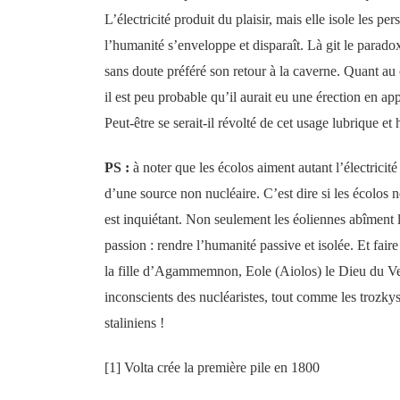
L’électricité produit du plaisir, mais elle isole les pe
l’humanité s’enveloppe et disparaît. Là git le paradox
sans doute préféré son retour à la caverne. Quant au
il est peu probable qu’il aurait eu une érection en ap
Peut-être se serait-il révolté de cet usage lubrique et
PS :
à noter que les écolos aiment autant l’électricit
d’une source non nucléaire. C’est dire si les écolos n
est inquiétant. Non seulement les éoliennes abîment 
passion : rendre l’humanité passive et isolée. Et fair
la fille d’Agammemnon, Eole (Aiolos) le Dieu du Ven
inconscients des nucléaristes, tout comme les trozkyst
staliniens !
[1] Volta crée la première pile en 1800