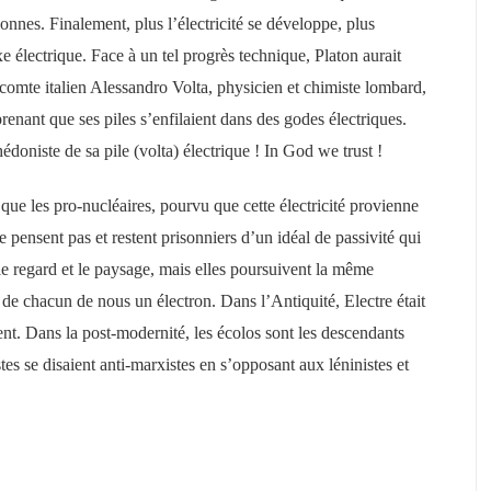
rsonnes. Finalement, plus l’électricité se développe, plus
e électrique. Face à un tel progrès technique, Platon aurait
 comte italien Alessandro Volta, physicien et chimiste lombard,
prenant que ses piles s’enfilaient dans des godes électriques.
 hédoniste de sa pile (volta) électrique ! In God we trust !
é que les pro-nucléaires, pourvu que cette électricité provienne
e pensent pas et restent prisonniers d’un idéal de passivité qui
le regard et le paysage, mais elles poursuivent la même
e de chacun de nous un électron. Dans l’Antiquité, Electre était
t. Dans la post-modernité, les écolos sont les descendants
es se disaient anti-marxistes en s’opposant aux léninistes et