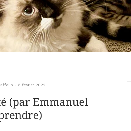
ffelin
-
6 février 2022
cité (par Emmanuel
eprendre)