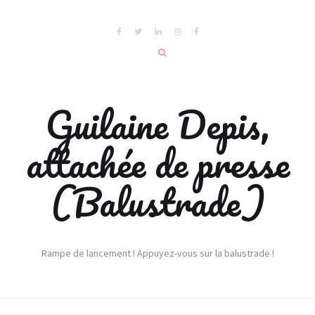
Guilaine Depis,
attachée de presse
(Balustrade)
Rampe de lancement ! Appuyez-vous sur la balustrade !