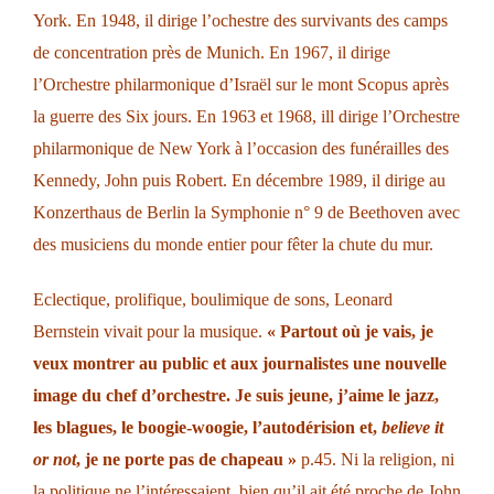
York. En 1948, il dirige l’ochestre des survivants des camps
de concentration près de Munich. En 1967, il dirige
l’Orchestre philarmonique d’Israël sur le mont Scopus après
la guerre des Six jours. En 1963 et 1968, ill dirige l’Orchestre
philarmonique de New York à l’occasion des funérailles des
Kennedy, John puis Robert. En décembre 1989, il dirige au
Konzerthaus de Berlin la Symphonie n° 9 de Beethoven avec
des musiciens du monde entier pour fêter la chute du mur.
Eclectique, prolifique, boulimique de sons, Leonard
Bernstein vivait pour la musique.
« Partout où je vais, je
veux montrer au public et aux journalistes une nouvelle
image du chef d’orchestre. Je suis jeune, j’aime le jazz,
les blagues, le bo
o
gie-
woogie
, l’autodérision et,
believe it
or not
, je ne porte pas de chapeau »
p.45. Ni la religion, ni
la politique ne l’intéressaient, bien qu’il ait été proche de John