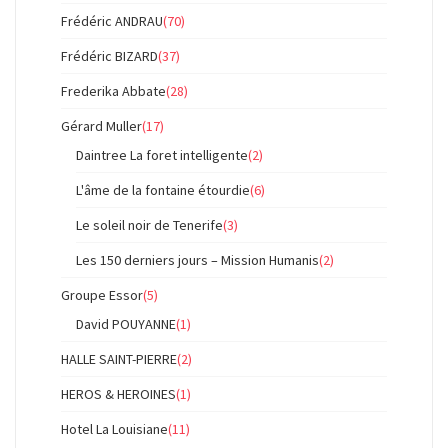
Frédéric ANDRAU
(70)
Frédéric BIZARD
(37)
Frederika Abbate
(28)
Gérard Muller
(17)
Daintree La foret intelligente
(2)
L'âme de la fontaine étourdie
(6)
Le soleil noir de Tenerife
(3)
Les 150 derniers jours – Mission Humanis
(2)
Groupe Essor
(5)
David POUYANNE
(1)
HALLE SAINT-PIERRE
(2)
HEROS & HEROINES
(1)
Hotel La Louisiane
(11)