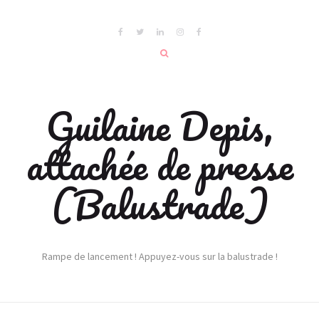
Guilaine Depis,
attachée de presse
(Balustrade)
Rampe de lancement ! Appuyez-vous sur la balustrade !