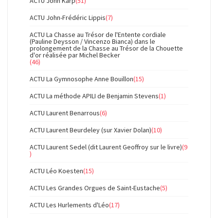
ACTU John Karp
(51)
ACTU John-Frédéric Lippis
(7)
ACTU La Chasse au Trésor de l'Entente cordiale
(Pauline Deysson / Vincenzo Bianca) dans le
prolongement de la Chasse au Trésor de la Chouette
d'or réalisée par Michel Becker
(46)
ACTU La Gymnosophe Anne Bouillon
(15)
ACTU La méthode APILI de Benjamin Stevens
(1)
ACTU Laurent Benarrous
(6)
ACTU Laurent Beurdeley (sur Xavier Dolan)
(10)
ACTU Laurent Sedel (dit Laurent Geoffroy sur le livre)
(9
)
ACTU Léo Koesten
(15)
ACTU Les Grandes Orgues de Saint-Eustache
(5)
ACTU Les Hurlements d'Léo
(17)