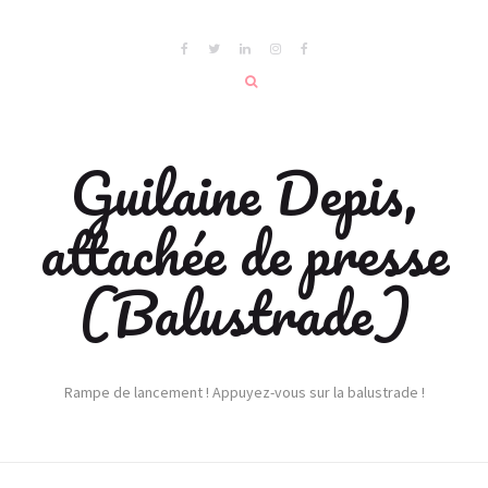
Guilaine Depis,
attachée de presse
(Balustrade)
Rampe de lancement ! Appuyez-vous sur la balustrade !