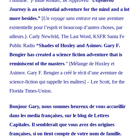
l’homme.”]- Indie Reader; IR Approved
“
Unfettered
Journey
is an existential adventure for the mind and a lot
more besides.”
[
Un voyage sans entrave
est une aventure
existentielle pour l’esprit et beaucoup d’autres choses, par
ailleurs.]- Carly Newfeld, The Last Word, KSFR Santa Fe
Public Radio
“Shades of Huxley and Asimov.
Gary F.
Bengier has created a science fiction adventure that is
reminiscent of the masters
.” [Mélange de Huxley et
Asimov. Gary F. Bengier a créé le récit d’une aventure de
science-fiction qui rappelle les maîtres] – Lee Scott, for the
Florida Times-Union.
Bonjour Gary, nous sommes heureux de vous accueillir
dans les media françaises, sur le blog de Lettres
Capitales. Il semblerait que vous avez des origines
françaises, si on tient compte de votre nom de famille.