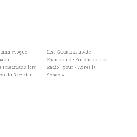
tmann évoque
Lise Gutmann invite
oah »
Emmanuelle Friedmann sur
 Friedmann lors
Radio J pour « Après la
on du 3 février
Shoah »