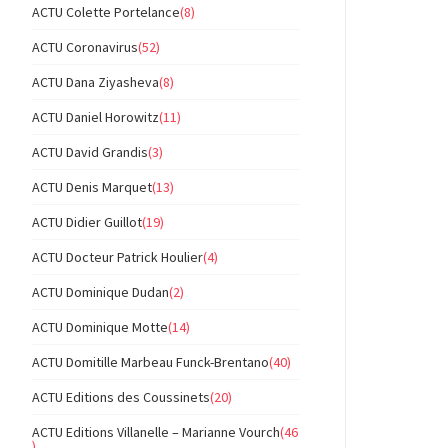
ACTU Colette Portelance
(8)
ACTU Coronavirus
(52)
ACTU Dana Ziyasheva
(8)
ACTU Daniel Horowitz
(11)
ACTU David Grandis
(3)
ACTU Denis Marquet
(13)
ACTU Didier Guillot
(19)
ACTU Docteur Patrick Houlier
(4)
ACTU Dominique Dudan
(2)
ACTU Dominique Motte
(14)
ACTU Domitille Marbeau Funck-Brentano
(40)
ACTU Editions des Coussinets
(20)
ACTU Editions Villanelle – Marianne Vourch
(46
)