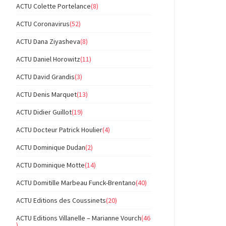
ACTU Colette Portelance
(8)
ACTU Coronavirus
(52)
ACTU Dana Ziyasheva
(8)
ACTU Daniel Horowitz
(11)
ACTU David Grandis
(3)
ACTU Denis Marquet
(13)
ACTU Didier Guillot
(19)
ACTU Docteur Patrick Houlier
(4)
ACTU Dominique Dudan
(2)
ACTU Dominique Motte
(14)
ACTU Domitille Marbeau Funck-Brentano
(40)
ACTU Editions des Coussinets
(20)
ACTU Editions Villanelle – Marianne Vourch
(46
)