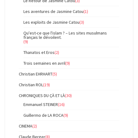
Le Retour de Jasmine Catou
(3)
Les aventures de Jasmine Catou
(1)
Les exploits de Jasmine Catou
(3)
Qu'est-ce que l'islam ? – Les sites musulmans
français le dévoilent.
(9)
Thanatos et Eros
(2)
Trois semaines en avril
(9)
Christian EHRHART
(5)
Christian ROL
(19)
CHRONIQUES DU ÇÀ ET LÀ
(30)
Emmanuel STEINER
(16)
Guillermo de LA ROCA
(9)
CINEMA
(2)
Claude Berger
(8)