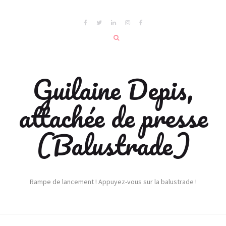
Guilaine Depis,
attachée de presse
(Balustrade)
Rampe de lancement ! Appuyez-vous sur la balustrade !