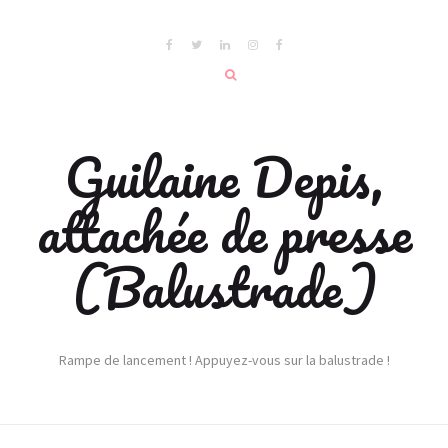
Guilaine Depis,
attachée de presse
(Balustrade)
Rampe de lancement ! Appuyez-vous sur la balustrade !