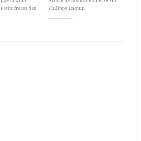
lippe Enquin
Article de Blandine Dherse sur
 Petits frères des
Philippe Enquin