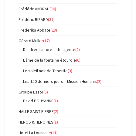
Frédéric ANDRAU
(70)
Frédéric BIZARD
(37)
Frederika Abbate
(28)
Gérard Muller
(17)
Daintree La foret intelligente
(2)
L'âme de la fontaine étourdie
(6)
Le soleil noir de Tenerife
(3)
Les 150 derniers jours – Mission Humanis
(2)
Groupe Essor
(5)
David POUYANNE
(1)
HALLE SAINT-PIERRE
(2)
HEROS & HEROINES
(1)
Hotel La Louisiane
(11)