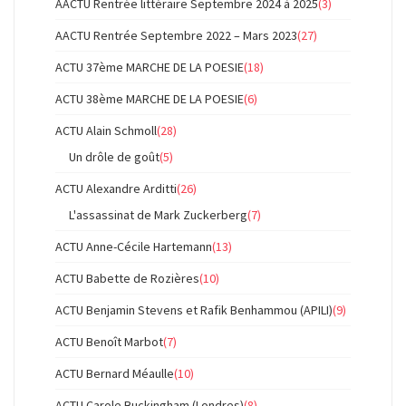
AACTU Rentrée littéraire Septembre 2024 à 2025
(3)
AACTU Rentrée Septembre 2022 – Mars 2023
(27)
ACTU 37ème MARCHE DE LA POESIE
(18)
ACTU 38ème MARCHE DE LA POESIE
(6)
ACTU Alain Schmoll
(28)
Un drôle de goût
(5)
ACTU Alexandre Arditti
(26)
L'assassinat de Mark Zuckerberg
(7)
ACTU Anne-Cécile Hartemann
(13)
ACTU Babette de Rozières
(10)
ACTU Benjamin Stevens et Rafik Benhammou (APILI)
(9)
ACTU Benoît Marbot
(7)
ACTU Bernard Méaulle
(10)
ACTU Carole Buckingham (Londres)
(8)