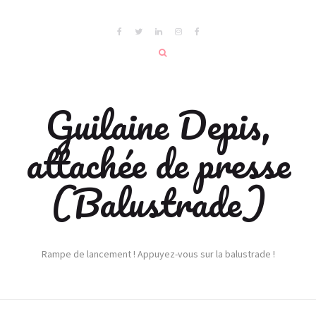
Guilaine Depis,
attachée de presse
(Balustrade)
Rampe de lancement ! Appuyez-vous sur la balustrade !