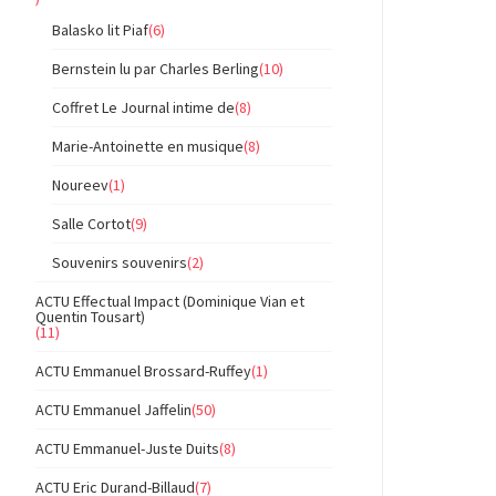
Balasko lit Piaf
(6)
Bernstein lu par Charles Berling
(10)
Coffret Le Journal intime de
(8)
Marie-Antoinette en musique
(8)
Noureev
(1)
Salle Cortot
(9)
Souvenirs souvenirs
(2)
ACTU Effectual Impact (Dominique Vian et
Quentin Tousart)
(11)
ACTU Emmanuel Brossard-Ruffey
(1)
ACTU Emmanuel Jaffelin
(50)
ACTU Emmanuel-Juste Duits
(8)
ACTU Eric Durand-Billaud
(7)