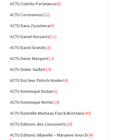
ACTU Colette Portelance
(8)
ACTU Coronavirus
(52)
ACTU Dana Ziyasheva
(8)
ACTU Daniel Horowitz
(11)
ACTU David Grandis
(3)
ACTU Denis Marquet
(13)
ACTU Didier Guillot
(19)
ACTU Docteur Patrick Houlier
(4)
ACTU Dominique Dudan
(2)
ACTU Dominique Motte
(14)
ACTU Domitille Marbeau Funck-Brentano
(40)
ACTU Editions des Coussinets
(20)
ACTU Editions Villanelle – Marianne Vourch
(46
)