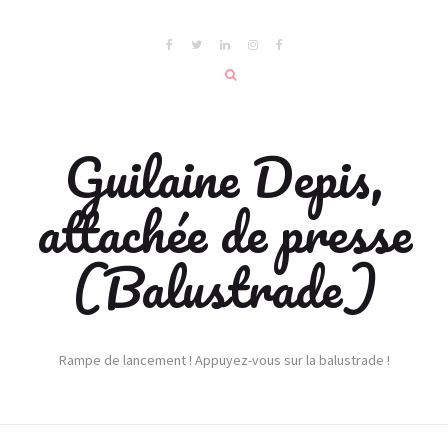
Guilaine Depis,
attachée de presse
(Balustrade)
Rampe de lancement ! Appuyez-vous sur la balustrade !