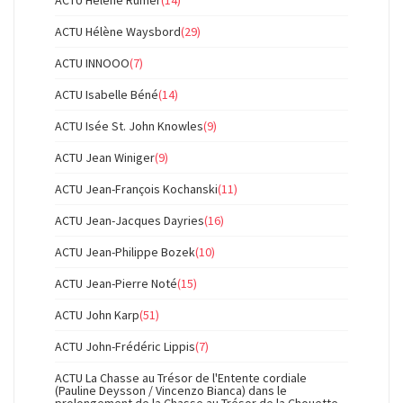
ACTU Hélène Waysbord
(29)
ACTU INNOOO
(7)
ACTU Isabelle Béné
(14)
ACTU Isée St. John Knowles
(9)
ACTU Jean Winiger
(9)
ACTU Jean-François Kochanski
(11)
ACTU Jean-Jacques Dayries
(16)
ACTU Jean-Philippe Bozek
(10)
ACTU Jean-Pierre Noté
(15)
ACTU John Karp
(51)
ACTU John-Frédéric Lippis
(7)
ACTU La Chasse au Trésor de l'Entente cordiale
(Pauline Deysson / Vincenzo Bianca) dans le
prolongement de la Chasse au Trésor de la Chouette