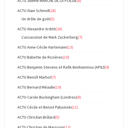
ACTU 38ème MARCHE DE LA POESIE
(6)
ACTU Alain Schmoll
(28)
Un drôle de goût
(5)
ACTU Alexandre Arditti
(26)
L'assassinat de Mark Zuckerberg
(7)
ACTU Anne-Cécile Hartemann
(13)
ACTU Babette de Rozières
(10)
ACTU Benjamin Stevens et Rafik Benhammou (APILI)
(9)
ACTU Benoît Marbot
(7)
ACTU Bernard Méaulle
(10)
ACTU Carole Buckingham (Londres)
(8)
ACTU Cécile et Benoit Palusinski
(11)
ACTU Christian Brûlard
(5)
ACTU Christian de Maussion
(12)