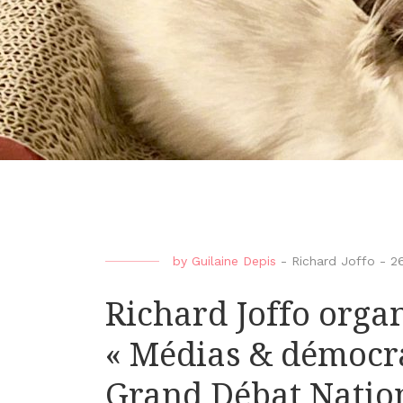
by
Guilaine Depis
-
Richard Joffo
-
26
Richard Joffo orga
« Médias & démocra
Grand Débat Nation