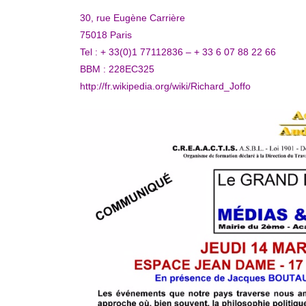
30, rue Eugène Carrière
75018 Paris
Tel : + 33(0)1 77112836 – + 33 6 07 88 22 66
BBM : 228EC325
http://fr.wikipedia.org/wiki/Richard_Joffo