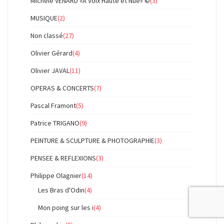
Michèle VENARD «À Voix Haute et Nue» ©
(3)
MUSIQUE
(2)
Non classé
(27)
Olivier Gérard
(4)
Olivier JAVAL
(11)
OPERAS & CONCERTS
(7)
Pascal Framont
(5)
Patrice TRIGANO
(9)
PEINTURE & SCULPTURE & PHOTOGRAPHIE
(3)
PENSEE & REFLEXIONS
(3)
Philippe Olagnier
(14)
Les Bras d'Odin
(4)
Mon poing sur les i
(4)