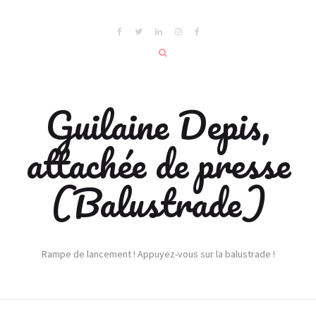
Guilaine Depis,
attachée de presse
(Balustrade)
Rampe de lancement ! Appuyez-vous sur la balustrade !