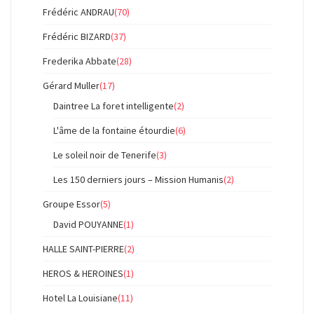
Frédéric ANDRAU
(70)
Frédéric BIZARD
(37)
Frederika Abbate
(28)
Gérard Muller
(17)
Daintree La foret intelligente
(2)
L'âme de la fontaine étourdie
(6)
Le soleil noir de Tenerife
(3)
Les 150 derniers jours – Mission Humanis
(2)
Groupe Essor
(5)
David POUYANNE
(1)
HALLE SAINT-PIERRE
(2)
HEROS & HEROINES
(1)
Hotel La Louisiane
(11)