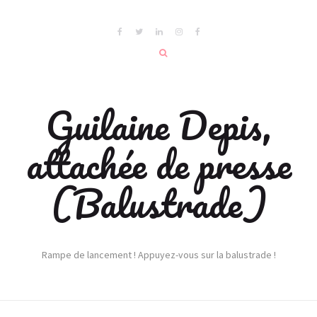
Guilaine Depis,
attachée de presse
(Balustrade)
Rampe de lancement ! Appuyez-vous sur la balustrade !