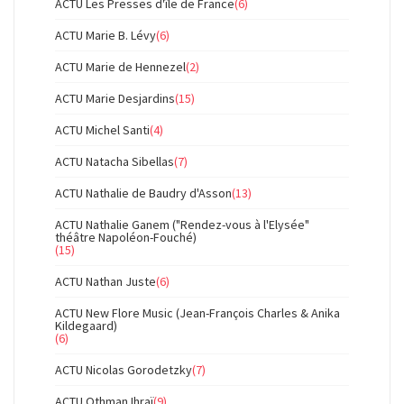
ACTU Les Presses d'île de France
(6)
ACTU Marie B. Lévy
(6)
ACTU Marie de Hennezel
(2)
ACTU Marie Desjardins
(15)
ACTU Michel Santi
(4)
ACTU Natacha Sibellas
(7)
ACTU Nathalie de Baudry d'Asson
(13)
ACTU Nathalie Ganem ("Rendez-vous à l'Elysée"
théâtre Napoléon-Fouché)
(15)
ACTU Nathan Juste
(6)
ACTU New Flore Music (Jean-François Charles & Anika
Kildegaard)
(6)
ACTU Nicolas Gorodetzky
(7)
ACTU Othman Ihraï
(9)