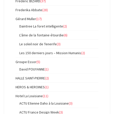
Frédéric BIZARD
(37)
Frederika Abbate
(28)
Gérard Muller
(17)
Daintree La foret intelligente
(2)
L'âme de la fontaine étourdie
(6)
Le soleil noir de Tenerife
(3)
Les 150 derniers jours – Mission Humanis
(2)
Groupe Essor
(5)
David POUYANNE
(1)
HALLE SAINT-PIERRE
(2)
HEROS & HEROINES
(1)
Hotel La Louisiane
(11)
ACTU Etienne Daho à la Louisiane
(3)
ACTU France Design Week
(3)