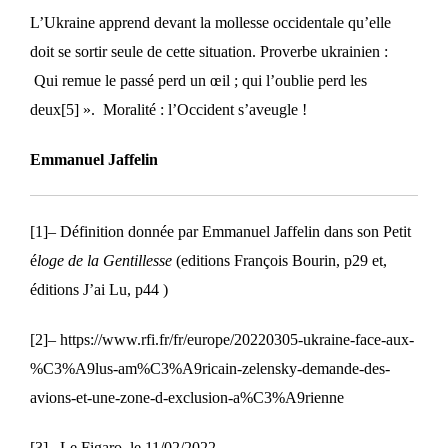
L’Ukraine apprend devant la mollesse occidentale qu’elle
doit se sortir seule de cette situation. Proverbe ukrainien :
Qui remue le passé perd un œil ; qui l’oublie perd les
deux
[5]
». Moralité : l’Occident s’aveugle !
Emmanuel Jaffelin
[1]
– Définition donnée par Emmanuel Jaffelin dans son Petit
é
loge de la Gentillesse
(editions François Bourin, p29 et,
éditions J’ai Lu, p44 )
[2]
– https://www.rfi.fr/fr/europe/20220305-ukraine-face-aux-
%C3%A9lus-am%C3%A9ricain-zelensky-demande-des-
avions-et-une-zone-d-exclusion-a%C3%A9rienne
[3]
– Le Figaro, le 11/02/2022.