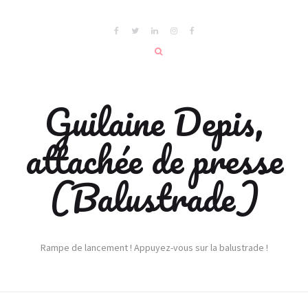
Guilaine Depis,
attachée de presse
(Balustrade)
Rampe de lancement ! Appuyez-vous sur la balustrade !