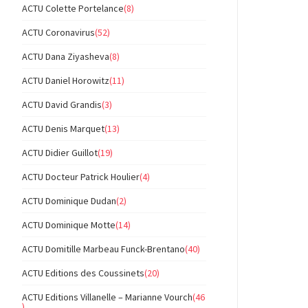
ACTU Colette Portelance
(8)
ACTU Coronavirus
(52)
ACTU Dana Ziyasheva
(8)
ACTU Daniel Horowitz
(11)
ACTU David Grandis
(3)
ACTU Denis Marquet
(13)
ACTU Didier Guillot
(19)
ACTU Docteur Patrick Houlier
(4)
ACTU Dominique Dudan
(2)
ACTU Dominique Motte
(14)
ACTU Domitille Marbeau Funck-Brentano
(40)
ACTU Editions des Coussinets
(20)
ACTU Editions Villanelle – Marianne Vourch
(46
)