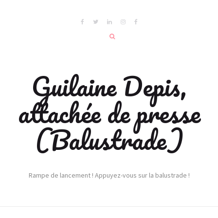
Guilaine Depis,
attachée de presse
(Balustrade)
Rampe de lancement ! Appuyez-vous sur la balustrade !